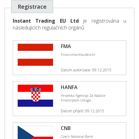
Registrace
Instant Trading EU Ltd
je registrována u
následujících regulačních orgánů:
FMA
Finanzmarktaufscicht
Datum autorizace: 09.12.2015
HANFA
Hrvatska Agencija Za Nadzor
Financijskih Usluga
Datum přijetí: 09.12.2015
CNB
Czech National Bank