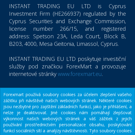
INSTANT TRADING EU LTD
is Cyprus
Investment Firm (HE266937) regulated by the
Cyprus Securities and Exchange Commission,
license number 266/15, and registered
address: Spetson 23A, Leda Court, Block B,
B203, 4000, Mesa Geitonia, Limassol, Cyprus.
INSTANT TRADING EU LTD
poskytuje investiční
služby pod značkou ForexMart a provozuje
internetové stránky
www.forexmart.eu
.
Forexmart používá soubory cookies za účelem zlepšení vašeho
© 2015-2026
Instant Trading EU Ltd.
zážitku při návštěvě našich webových stránek. Některé cookies
jsou nezbytné pro zajištění základních funkcí, jako je přihlášení, a
Mobilní aplikace ForexMart
nelze je deaktivovat. Jiné cookies nám pomáhají zlepšovat
výkonnost našich webových stránek a váš zážitek z jejich
používání prostřednictvím personalizace obsahu, poskytování
funkcí sociálních sítí a analýzy návštěvnosti. Tyto soubory cookies