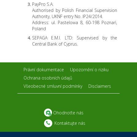
PayPro S.A.
Authorised by Polish Financial Supervision
Authority, UKNF entry No. IP24/2014.
Address: ul. Pastelowa 8, 60-198 Poznań,
Poland
SEPAGA E.M.I. LTD: Supervised by the
Central Bank of Cyprus.
Právní dokumentace
Upozornění o riziku
Ochrana osobních údajů
Všeobecné smluvní podmínky
Disclaimers
Ohodnoťte nás
Kontaktujte nás