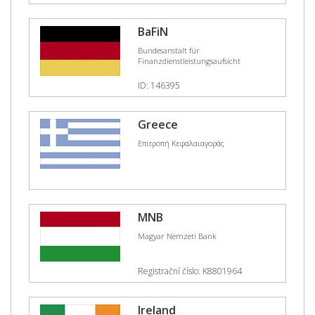
BaFiN
Bundesanstalt für
Finanzdienstleistungsaufsicht
ID: 146395
Greece
Επιτροπή Κεφαλαιαγοράς
MNB
Magyar Nemzeti Bank
Registrační číslo: K8801964
Ireland