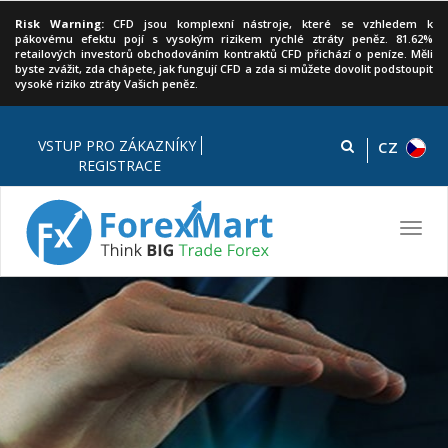
Risk Warning:
CFD jsou komplexní nástroje, které se vzhledem k
pákovému efektu pojí s vysokým rizikem rychlé ztráty peněz. 81.62%
retailových investorů obchodováním kontraktů CFD přichází o peníze. Měli
byste zvážit, zda chápete, jak fungují CFD a zda si můžete dovolit podstoupit
vysoké riziko ztráty Vašich peněz.
VSTUP PRO ZÁKAZNÍKY
CZ
REGISTRACE
Zapomenuté heslo
Toggl
navig