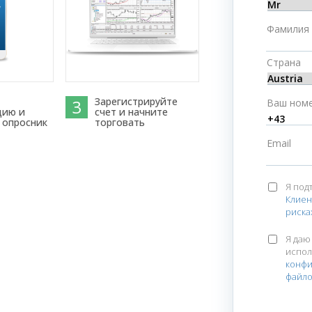
Фамилия
Страна
Зарегистрируйте
3
Ваш ном
цию и
счет и начните
 опросник
торговать
Email
Я под
Клиен
риска
Я даю
испол
конф
файло