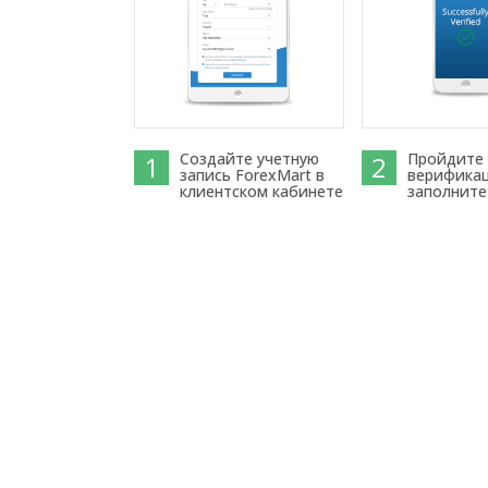
Создайте учетную
Пройдите
1
2
запись ForexMart в
верифика
клиентском кабинете
заполните