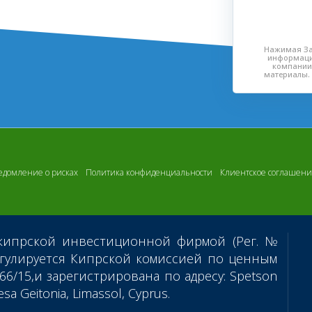
Нажимая За
информаци
компании
материалы. 
едомление о рисках
Политика конфиденциальности
Клиентское соглашен
кипрской инвестиционной фирмой (Рег. №
егулируется Кипрской комиссией по ценным
66/15,и зарегистрирована по адресу: Spetson
sa Geitonia, Limassol, Cyprus.