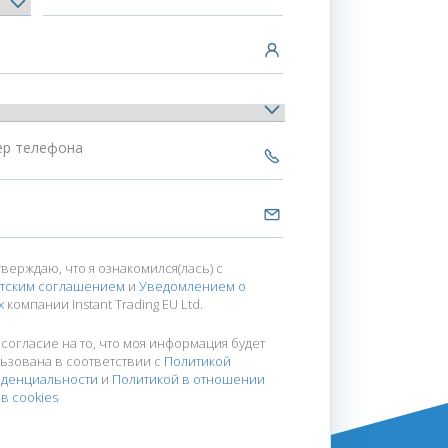
ер телефона
тверждаю, что я ознакомился(лась) с
тским соглашением
и
Уведомлением о
х
компании Instant Trading EU Ltd.
 согласие на то, что моя информация будет
ьзована в соответствии с
Политикой
иденциальности
и
Политикой в отношении
в cookies